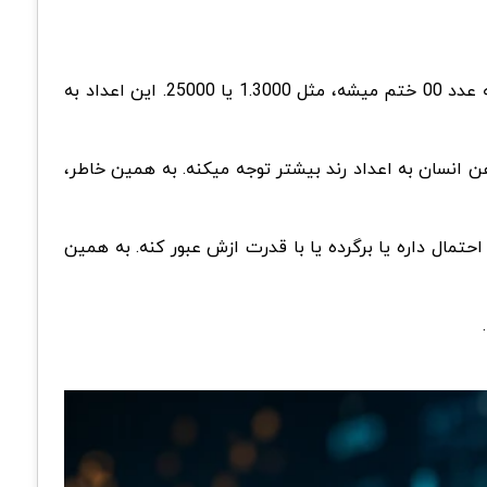
Double Zero یکی از مفاهیم مهم و کاربردی در تحلیل بازارهای مالیه که به سطوح قیمتی خاصی اشاره داره که انتهای اونها به عدد 00 ختم میشه، مثل 1.3000 یا 25000. این اعداد به
 انسان به اعداد رند بیشتر توجه میکنه. به همین خاطر،
تمال داره یا برگرده یا با قدرت ازش عبور کنه. به همین