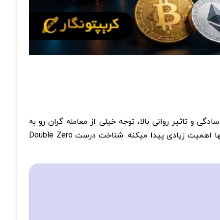
سطوح قیمتی رند مثل 00 اشاره داره؛ سطوحی که به خاطر سادگی و تاثیر روانی بالا، توجه خیلی از معامله گران رو به
خودش جلب میکنه. این نواحی معمولا محل تجمع سفارشات خرید و فروش هستن و به همین دلیل رفتار قیمت در اطراف اونها اهمیت زیادی پیدا میکنه. شناخت درست Double Zero