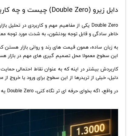
دابل زیرو (Double Zero) چیست و چه کاربردی دارد؟
خاطر سادگی و قابل توجه بودنشون، به شدت مورد توجه معام
به زبان ساده، همون قیمت های رند و روانی بازار هستن ک
این سطوح معمولا محل تصمیم گیری های مهم در بازار هس
کاربردش بیشتر در اینه که به عنوان نقاط احتمالی حمایت 
دلیل، خیلی از تریدرها از این سطوح برای ورود یا خروج از م
در واقع، اگه بخوای حرفه ای تر نگاه کنی، Double Zero یه ابزار ساده ولی بسیار موثر برای درک رفتار جمعی بازار محسوب میشه.