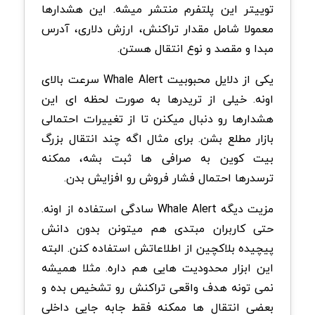
توییتر این پلتفرم منتشر میشه. این هشدارها
معمولا شامل مقدار تراکنش، ارزش دلاری، آدرس
مبدا و مقصد و نوع انتقال هستن.
یکی از دلایل محبوبیت Whale Alert سرعت بالای
اونه. خیلی از تریدرها به صورت لحظه ای این
هشدارها رو دنبال میکنن تا از تغییرات احتمالی
بازار مطلع بشن. برای مثال اگه چند انتقال بزرگ
بیت کوین به صرافی ها ثبت بشه، ممکنه
ترسدرها احتمال فشار فروش رو افزایش بدن.
مزیت دیگه Whale Alert سادگی استفاده از اونه.
حتی کاربران مبتدی هم میتونن بدون دانش
پیچیده بلاکچین از اطلاعاتش استفاده کنن. البته
این ابزار محدودیت هایی هم داره. مثلا همیشه
نمی تونه هدف واقعی تراکنش رو تشخیص بده و
بعضی انتقال ها ممکنه فقط جابه جایی داخلی