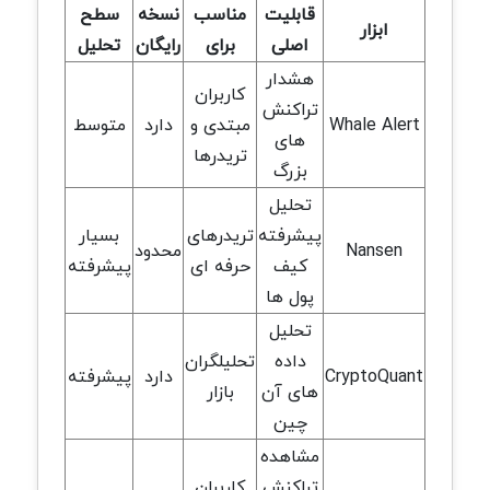
قابلیت
مناسب
نسخه
سطح
ابزار
اصلی
برای
رایگان
تحلیل
هشدار
کاربران
تراکنش
Whale Alert
مبتدی و
دارد
متوسط
های
تریدرها
بزرگ
تحلیل
پیشرفته
تریدرهای
بسیار
Nansen
محدود
کیف
حرفه ای
پیشرفته
پول ها
تحلیل
داده
تحلیلگران
CryptoQuant
دارد
پیشرفته
های آن
بازار
چین
مشاهده
تراکنش
کاربران