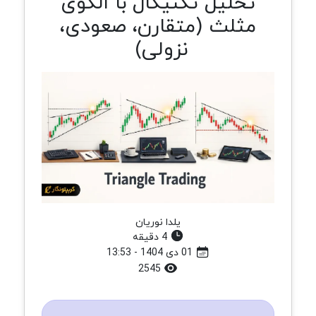
تحلیل تکنیکال با الگوی
مثلث (متقارن، صعودی،
نزولی)
یلدا نوریان
4 دقیقه
01 دی 1404 - 13:53
2545