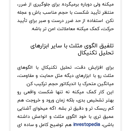
میکنه ولی دوباره برمیگرده. برای جلوگیری از ضرر،
منتظر تأیید شکست با حجم مناسب باش و عجله
نکن. استفاده از حد ضرر درست و صبر برای تأیید
حرکت، کمک میکنه معاملاتت امن تر باشه.
تلفیق الگوی مثلث با سایر ابزارهای
تحلیل تکنیکال
برای افزایش دقت، تحلیل تکنیکال با الگوهای
مثلث رو با ابزارهای دیگه مثل حمایت و مقاومت،
میانگین متحرک یا اندیکاتور حجم ترکیب کن.
این کار کمک میکنه نه تنها شکست واقعی رو
بهتر تشخیص بدی، بلکه زمان ورود و خروجت هم
کم ریسک تر و دقیق تر بشه. اگه میخوای آشنایی
عمیق تری با خود الگوی مثلث و انواعش داشته
باشی،
investopedia
هم توضیح کامل و ساده ای