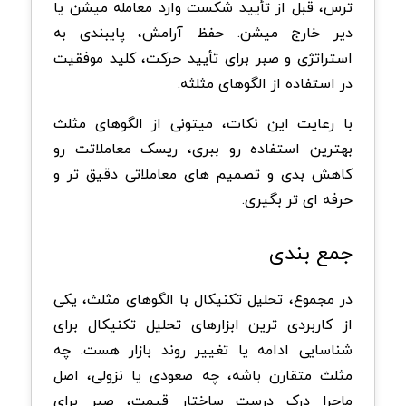
ترس، قبل از تأیید شکست وارد معامله میشن یا
دیر خارج میشن. حفظ آرامش، پایبندی به
استراتژی و صبر برای تأیید حرکت، کلید موفقیت
در استفاده از الگوهای مثلثه.
با رعایت این نکات، میتونی از الگوهای مثلث
بهترین استفاده رو ببری، ریسک معاملاتت رو
کاهش بدی و تصمیم های معاملاتی دقیق تر و
حرفه ای تر بگیری.
‏جمع بندی
در مجموع، تحلیل تکنیکال با الگوهای مثلث، یکی
از کاربردی ترین ابزارهای تحلیل تکنیکال برای
شناسایی ادامه یا تغییر روند بازار هست. چه
مثلث متقارن باشه، چه صعودی یا نزولی، اصل
ماجرا درک درست ساختار قیمت، صبر برای