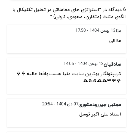
6 دیدگاه در “استراتژی های معاملاتی در تحلیل تکنیکال با
الگوی مثلث (متقارن، صعودی، نزولی) ”
منا
13 بهمن 1404 - 17:50
عااالی
صادقیان
13 بهمن 1404 - 14:05
کریپتونگار بهترین سایت دنیا هست.واقعا عالیه.🌹🌹
🌹🌹🌹🙏🙏🙏🙏🙏
مجتبی جیررودعشوری
07 دی 1404 - 20:54
استاد علی اکبر توسل