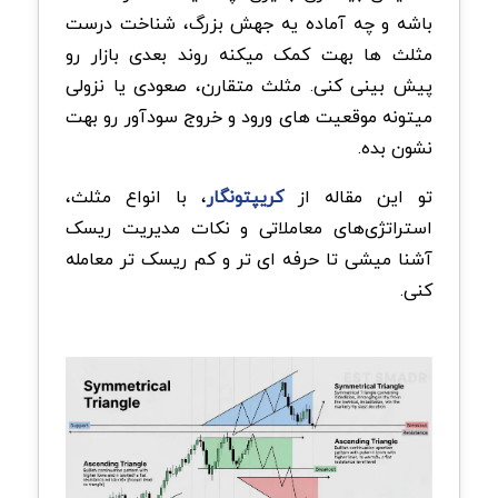
باشه و چه آماده یه جهش بزرگ، شناخت درست
مثلث ها بهت کمک میکنه روند بعدی بازار رو
پیش بینی کنی. مثلث متقارن، صعودی یا نزولی
میتونه موقعیت های ورود و خروج سودآور رو بهت
نشون بده.
تو این مقاله از
کریپتونگار
، با انواع مثلث،
استراتژی‌های معاملاتی و نکات مدیریت ریسک
آشنا میشی تا حرفه ای تر و کم ریسک تر معامله
کنی.