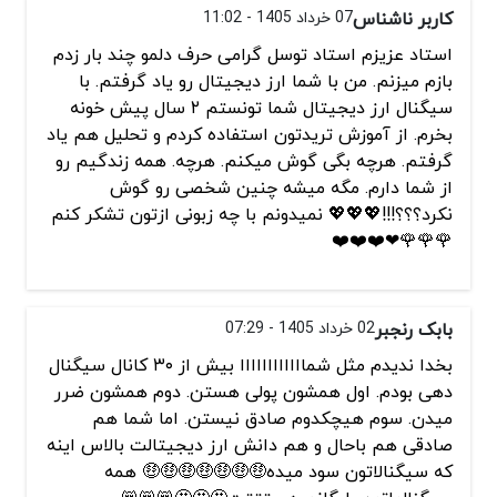
کاربر ناشناس
07 خرداد 1405 - 11:02
استاد عزیزم استاد توسل گرامی حرف دلمو چند بار زدم
بازم میزنم. من با شما ارز دیجیتال رو یاد گرفتم. با
سیگنال ارز دیجیتال شما تونستم ۲ سال پیش خونه
بخرم. از آموزش تریدتون استفاده کردم و تحلیل هم یاد
گرفتم. هرچه بگی گوش میکنم. هرچه. همه زندگیم رو
از شما دارم. مگه میشه چنین شخصی رو گوش
نکرد؟؟؟!!!💖💖💖 نمیدونم با چه زبونی ازتون تشکر کنم
🌹🌹🌹❤❤️❤️❤️
بابک رنجبر
02 خرداد 1405 - 07:29
بخدا ندیدم مثل شماااااااااااا بیش از ۳۰ کانال سیگنال
دهی بودم. اول همشون پولی هستن. دوم همشون ضرر
میدن. سوم هیچکدوم صادق نیستن. اما شما هم
صادقی هم باحال و هم دانش ارز دیجیتالت بالاس اینه
که سیگنالاتون سود میده🤑🤑🤑🤑🤑🤑🤑 همه