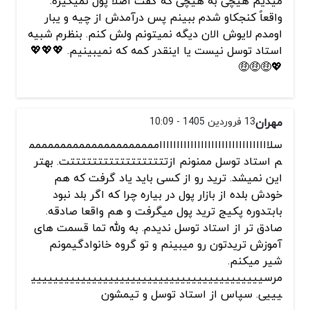
میدیم هیچی به هیچی که گفت اصلا پول نمیگیره.
واقعاً کنجکاو شدم ببینم پس درآمدش از چیه و یبار
اومدم لایوش الان دیگه نمیتونم ولش کنم. بنظرم شبیه
استاد توسل نیست یا اینقدر کمه که نمیبینیم. 💖💖💖
💖🤑🤑🤑
مهران
13 فروردین 1405 - 10:09
سلااااااااااااااااااااااااااااااااممممممممممممممممممممم
م استاد توسل ممنونم ازتتتتتتتتتتتتتتتتتتت. بهتر
این نمیشد. ترید رو از کسی باید یاد گرفت که هم
خودش بلده از بازار پول در بیاره چرا که اگر بلد نبود
بابتدوره پکیج ترید پول میگرفت و هم واقعا صادقه.
صادق تر از استاد توسل ندیدم. به ولله تما قسمت های
آموزش تریدتون رو میبینم و تو گروه خانوادگیمونم
شیر میکنم.
مرسیییییییییییییییییییییییییییییییییییییییییی
یییی. سپاس از استاد توسل و تیمشون