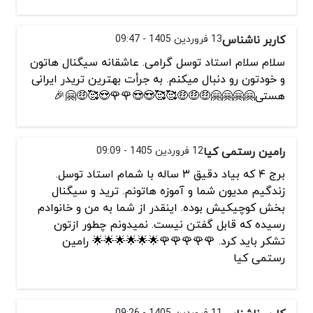
کاربر ناشناس
13 فروردین 1405 - 09:47
سلام سلام استاد توسل گرامی. عاشقانه سیگنال هاتون
و خودتون رو دنبال میکنم. به جرأت بهترین تریدر ایرانی
هستی🤗🤗🤗🤗🤑🤑🤑🥰🥰😍😍🌹🌹😍🥰🤑🤗🎉
رامین رستمی کیا
12 فروردین 1405 - 09:09
برج ۴ که بیاد دقیق ۳ ساله با شمام استاد توسل.
زندگیم مدیون شما و آموزه هاتونم. ترید و سیگنال
بخش کوچیکیش بوده. اینقدر از شما به من و خانوادم
رسیده که قابل گفتن نیست. نمیدونم چطور ازتون
تشکر باید کرد. 🌹🌹🌹🌹🌹🌟🌟🌟🌟🌟🌟 رامین
رستمی کیا
11 فروردین 1405 - 09:26