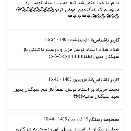
دارم. یا خدا اینم رشد کنه. دست استاد توسل. رو
میبوسم ک زندگیمون. عوض کردن🤗🤗🤗🤗🤗🤗🤗😘
😘😘😘😘😘😘🌹🌹🌹🌹🌹
کاربر ناشناس
06 اردیبهشت 1405 - 06:34
شلام شلام استاد توسل عزیز و دوست داشتنی باز
سیگنال بدین لطفاااااااااااا🥳🥳🥳🥳
کاربر ناشناس
28 فروردین 1405 - 16:43
دست مریزاد بر استاد توسل. لطفاً باز هم سیگنال بدین.
سبد سیگنال عالیه😊😎
معصومه رستگار
19 فروردین 1405 - 10:44
سپاس بیکران از استاد توسل. الهی دست به هر کاری