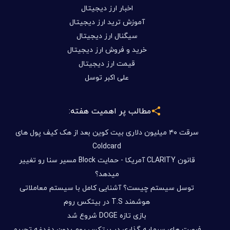
اخبار ارز دیجیتال
آموزش ترید ارز دیجیتال
سیگنال ارز دیجیتال
خرید و فروش ارز دیجیتال
قیمت ارز دیجیتال
علی اکبر توسل
مطالب پر اهمیت هفته:
سرقت ۴۰ میلیون دلاری بیت کوین بعد از هک کیف پول های
Coldcard
قانون CLARITY آمریکا - حمایت Block مسیر سنا رو تغییر
میدهد؟
توسل سیستم چیست؟ آشنایی کامل با سیستم معاملاتی
هوشمند T.S در بیتکس روم
بازی تازه DOGE شروع شد
فرصت های سرمایه گذاری در بیتکس روم بدون دغدغه تحریم