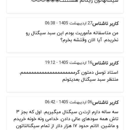
سیگنالهاتون رایگانم هستتتت🤩🤩🤩😻😻😻
کاربر ناشناس
27 اردیبهشت 1405 - 06:38
من متاسفانه مأموریت بودم این سبد سیگنال رو
نخریدم. آیا الان وقتشه بخرم؟
کاربر ناشناس
16 اردیبهشت 1405 - 19:12
استاد توسل دمتون گرممممممممممممممممممممم.
منتظر سبد سیگنال بعدیتونم
کاربر ناشناس
06 اردیبهشت 1405 - 06:42
سه ساله دارم ازت.ن سیگنال میگیریم. اول که بجز ۳
تاش همه سودهای عالی دادن. خدامی ونه خونه خریدم
و ماشین. الانم حدود ۱۷ هزار دلار از تمام سیگنالناتون