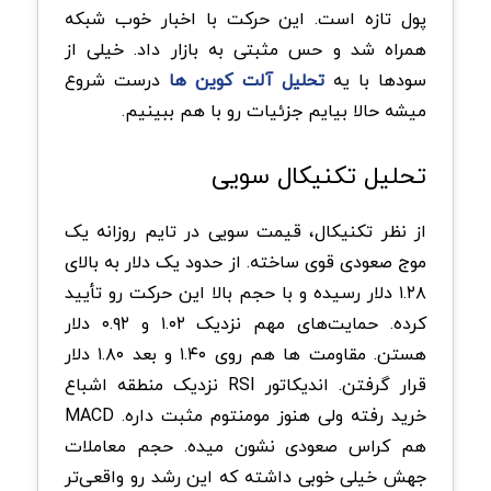
پول تازه است. این حرکت با اخبار خوب شبکه
همراه شد و حس مثبتی به بازار داد. خیلی از
سودها با یه
تحلیل آلت کوین ها
درست شروع
میشه حالا بیایم جزئیات رو با هم ببینیم.
تحلیل تکنیکال سویی
از نظر تکنیکال، قیمت سویی در تایم روزانه یک
موج صعودی قوی ساخته. از حدود یک دلار به بالای
۱.۲۸ دلار رسیده و با حجم بالا این حرکت رو تأیید
کرده. حمایت‌های مهم نزدیک ۱.۰۲ و ۰.۹۲ دلار
هستن. مقاومت ها هم روی ۱.۴۰ و بعد ۱.۸۰ دلار
قرار گرفتن. اندیکاتور RSI نزدیک منطقه اشباع
خرید رفته ولی هنوز مومنتوم مثبت داره. MACD
هم کراس صعودی نشون میده. حجم معاملات
جهش خیلی خوبی داشته که این رشد رو واقعی‌تر