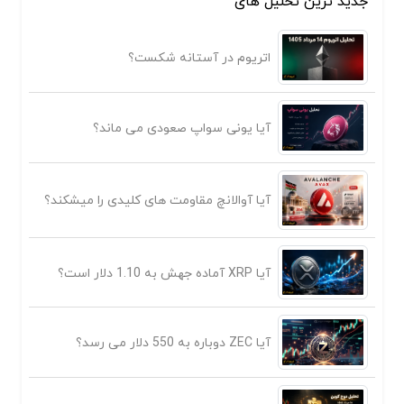
جدید ترین تحلیل های
اتریوم در آستانه شکست؟
آیا یونی سواپ صعودی می ماند؟
آیا آوالانچ مقاومت های کلیدی را میشکند؟
آیا XRP آماده جهش به 1.10 دلار است؟
آیا ZEC دوباره به 550 دلار می رسد؟